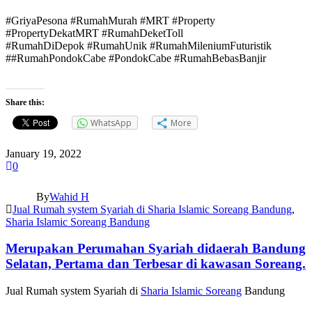
#GriyaPesona #RumahMurah #MRT #Property
#PropertyDekatMRT #RumahDeketToll
#RumahDiDepok #RumahUnik #RumahMileniumFuturistik
##RumahPondokCabe #PondokCabe #RumahBebasBanjir
Share this:
WhatsApp
More
January 19, 2022
0
By
Wahid H
Jual Rumah system Syariah di Sharia Islamic Soreang Bandung
,
Sharia Islamic Soreang Bandung
Merupakan Perumahan Syariah didaerah Bandung
Selatan, Pertama dan Terbesar di kawasan Soreang.
Jual Rumah system Syariah di
Sharia Islamic Soreang
Bandung