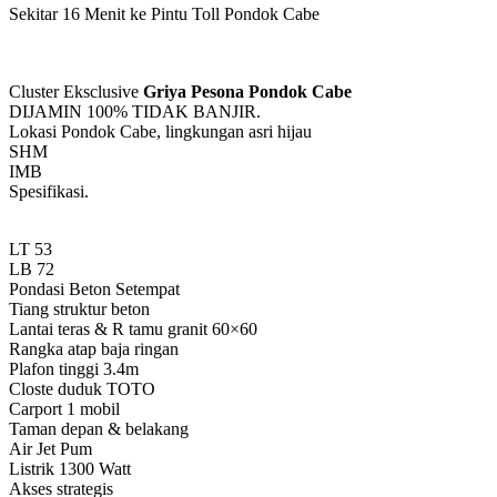
Sekitar 16 Menit ke Pintu Toll Pondok Cabe
Cluster Eksclusive
Griya Pesona Pondok Cabe
DIJAMIN 100% TIDAK BANJIR.
Lokasi Pondok Cabe, lingkungan asri hijau
SHM
IMB
Spesifikasi.
LT 53
LB 72
Pondasi Beton Setempat
Tiang struktur beton
Lantai teras & R tamu granit 60×60
Rangka atap baja ringan
Plafon tinggi 3.4m
Closte duduk TOTO
Carport 1 mobil
Taman depan & belakang
Air Jet Pum
Listrik 1300 Watt
Akses strategis