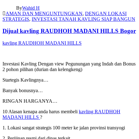
By
Wahid H
AMAN DAN MENGUNTUNGKAN
,
DENGAN LOKASI
STRATEGIS
,
INVESTASI TANAH KAVLING SIAP BANGUN
Dijual kavling RAUDHOH MADANI HILLS Bogor
kavling RAUDHOH MADANI HILLS
Investasi Kavling Dengan view Pegunungan yang Indah dan Bonus
2 pohon pilihan (durian dan kelengkeng)
Startegis Kavlingnya…
Banyak bonusnya…
RINGAN HARGANYA…
10 Alasan kenapa anda harus membeli
kavling RAUDHOH
MADANI HILLS
?
1. Lokasi sangat strategis 100 meter ke jalan provinsi transyogi
2. Perijinan resmi dari dinas terkait