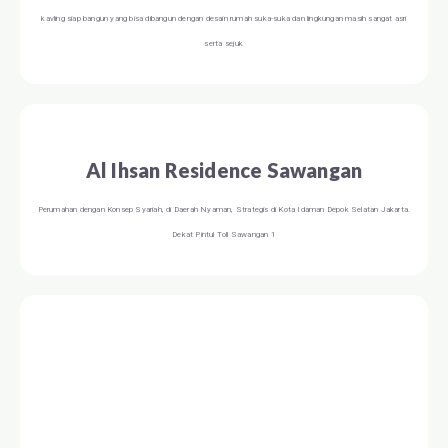
kavling siap bangun yang bisa dibangun dengan desain rumah suka-suka dan lingkungan masih sangat asri
serta sejuk
Al Ihsan Residence Sawangan
Perumahan dengan Konsep Syariah, di Daerah Nyaman, Strategis di Kota Idaman Depok Selatan Jakarta.
Dekat Pintul Toll Sawangan 1