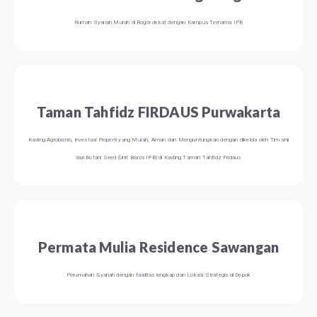
Rumah Syariah Murah di Bogor dekat dengan Kampus Ternama IPB
Taman Tahfidz FIRDAUS Purwakarta
Kavling Agrobisnis, investasi Properti yang Murah, Aman dan Menguntungkan dengan dikelola oleh Tim ahli
dari Botani Seed (Unit Bisnis IPB) di Kavling Taman Tahfidz Firdaus
Permata Mulia Residence Sawangan
Perumahan Syariah dengan fasilitas lengkap dan Lokasi Strategis di Depok