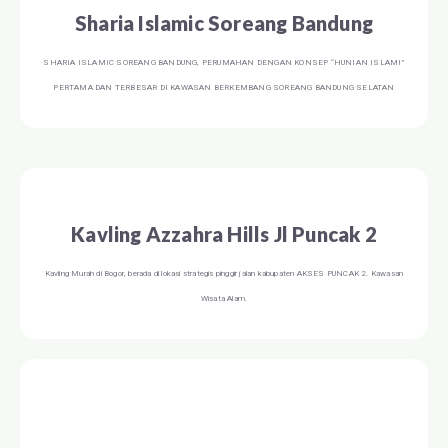
Sharia Islamic Soreang Bandung
SHARIA ISLAMIC SOREANG BANDUNG, PERUMAHAN DENGAN KONSEP “HUNIAN ISLAMI”
PERTAMA DAN TERBESAR DI KAWASAN BERKEMBANG SOREANG BANDUNG SELATAN
Kavling Azzahra Hills Jl Puncak 2
Kavling Murah di Bogor, berada di lokasi strategis pinggir jalan kabupaten AKSES PUNCAK 2. Kawasan
Wisata Alam.