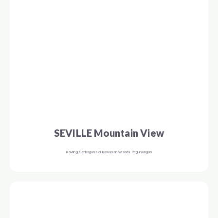
SEVILLE Mountain View
Kavling Serbaguna di kawasan Wisata Pegunungan