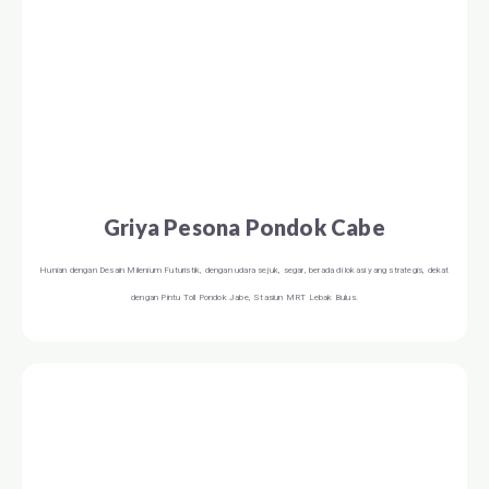
Griya Pesona Pondok Cabe
Hunian dengan Desain Milenium Futuristik, dengan udara sejuk, segar, berada di lokasi yang strategis, dekat
dengan Pintu Toll Pondok Jabe, Stasiun MRT Lebak Bulus.