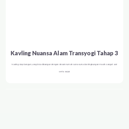
Kavling Nuansa Alam Transyogi Tahap 3
kavling siap bangun yang bisa dibangun dengan desain rumah suka-suka dan lingkungan masih sangat asri
serta sejuk