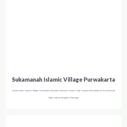
Sukamanah Islamic Village Purwakarta
Sukamanah Islamic Village Purwakarta dengan Kawasan Islami Yang Terjaga Memberikan Kenyamanan
Bagi Seluruh Anggota Keluarga