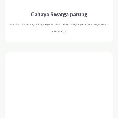
Cahaya Swarga parung
Perumahan Cahaya Swarga Parung – Bogor Perumahan Idaman keluarga. Nyaman dan Strategis berada di
Selatan Jakarta