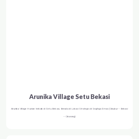
Arunika Village Setu Bekasi
Arunika Village Hunian terbaik di Setu Bekasi, Berada di Lokasi Strategis di Segitiga Emas (Cibubur – Bekasi
– Cikarang)