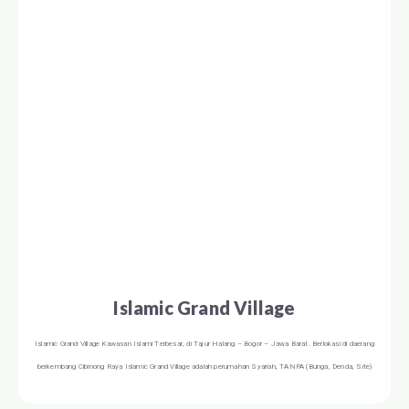
Islamic Grand Village
Islamic Grand Village Kawasan Islami Terbesar, di Tajur Halang – Bogor – Jawa Barat. Berlokasi di daerang
berkembang Cibinong Raya Islamic Grand Village adalah perumahan Syariah, TANPA (Bunga, Denda, Site)