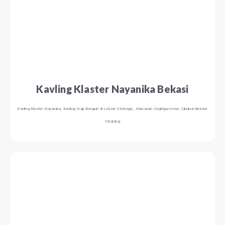
Kavling Klaster Nayanika Bekasi
Kavling Klaster Nayanika, Kavling Siap Bangun di Lokasi Strategis , Kawasan Segitiga emas: Cibubur-Bekasi-
Cikarang