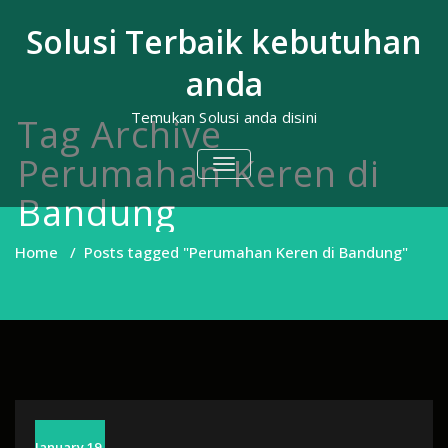
Skip
to
Solusi Terbaik kebutuhan
content
anda
Temukan Solusi anda disini
Tag Archive
Perumahan Keren di
TOGGLE
NAVIGATION
Bandung
Home
/
Posts tagged "Perumahan Keren di Bandung"
January 19,