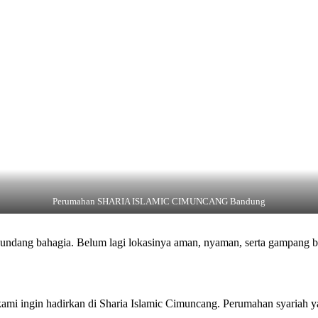
Perumahan SHARIA ISLAMIC CIMUNCANG Bandung
dang bahagia. Belum lagi lokasinya aman, nyaman, serta gampang bua
h kami ingin hadirkan di Sharia Islamic Cimuncang. Perumahan syaria