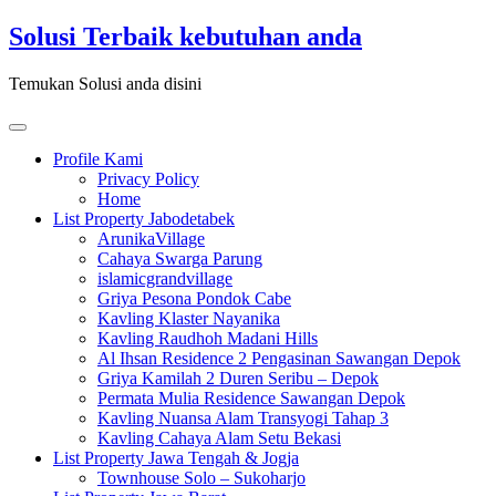
Skip
Solusi Terbaik kebutuhan anda
to
content
Temukan Solusi anda disini
Toggle
navigation
Profile Kami
Privacy Policy
Home
List Property Jabodetabek
ArunikaVillage
Cahaya Swarga Parung
islamicgrandvillage
Griya Pesona Pondok Cabe
Kavling Klaster Nayanika
Kavling Raudhoh Madani Hills
Al Ihsan Residence 2 Pengasinan Sawangan Depok
Griya Kamilah 2 Duren Seribu – Depok
Permata Mulia Residence Sawangan Depok
Kavling Nuansa Alam Transyogi Tahap 3
Kavling Cahaya Alam Setu Bekasi
List Property Jawa Tengah & Jogja
Townhouse Solo – Sukoharjo