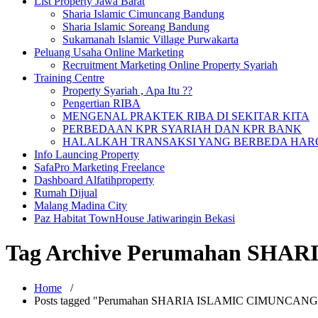
List Property Jawa Barat
Sharia Islamic Cimuncang Bandung
Sharia Islamic Soreang Bandung
Sukamanah Islamic Village Purwakarta
Peluang Usaha Online Marketing
Recruitment Marketing Online Property Syariah
Training Centre
Property Syariah , Apa Itu ??
Pengertian RIBA
MENGENAL PRAKTEK RIBA DI SEKITAR KITA
PERBEDAAN KPR SYARIAH DAN KPR BANK
HALALKAH TRANSAKSI YANG BERBEDA HARG
Info Launcing Property
SafaPro Marketing Freelance
Dashboard Alfatihproperty
Rumah Dijual
Malang Madina City
Paz Habitat TownHouse Jatiwaringin Bekasi
Tag Archive Perumahan SH
Home
/
Posts tagged "Perumahan SHARIA ISLAMIC CIMUNCANG