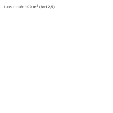
2
Luas tanah:
100 m
(8×12,5)