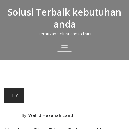
Skip
to
Solusi Terbaik kebutuhan
content
Home
anda
Temukan Solusi anda disini
TOGGLE
NAVIGATION
January 3,
2021
0
By
Wahid Hasanah Land