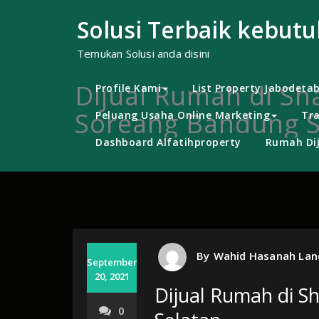
Skip
to
Solusi Terbaik kebut
content
Temukan Solusi anda disini
Dijual Rumah di Sha
Profile Kami
List Property Jabodeta
Soreang Bandung S
Peluang Usaha Online Marketing
Tra
Dashboard Alfatihproperty
Rumah Dij
By
Wahid Hasanah Lan
September
20, 2021
Dijual Rumah di S
0