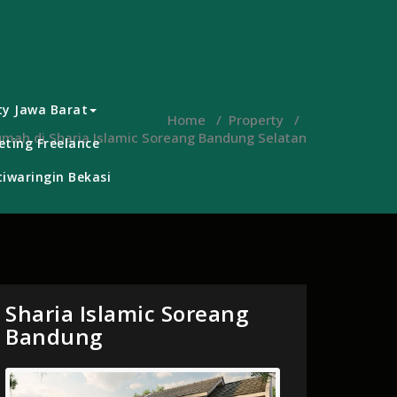
ty Jawa Barat
Home
/
Property
/
Rumah di Sharia Islamic Soreang Bandung Selatan
ting Freelance
iwaringin Bekasi
Sharia Islamic Soreang
Bandung