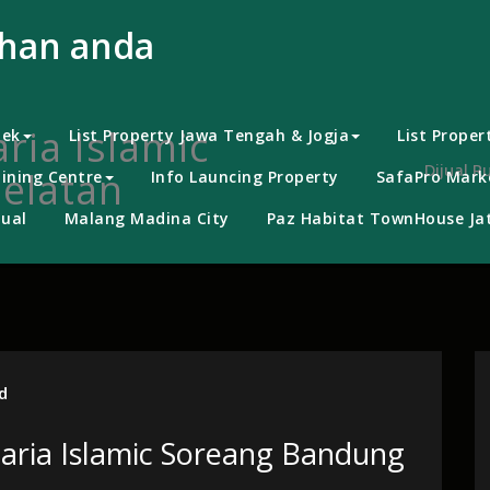
uhan anda
ria Islamic
bek
List Property Jawa Tengah & Jogja
List Proper
Dijual 
elatan
ining Centre
Info Launcing Property
SafaPro Marke
ual
Malang Madina City
Paz Habitat TownHouse Jat
d
haria Islamic Soreang Bandung