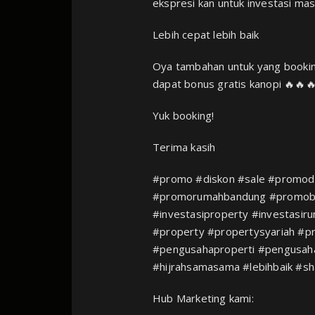
ekspresi kan untuk investasi ma
Lebih cepat lebih baik
Oya tambahan untuk yang bookin
dapat bonus gratis kanopi 🔥🔥
Yuk booking!
Terima kasih
#promo #diskon #sale #promod
#promorumahbandung #promob
#investasiproperty #investasir
#property #propertysyariah #p
#pengusahaproperti #pengusaha
#hijrahsamasama #lebihbaik #sh
Hub Marketing kami: