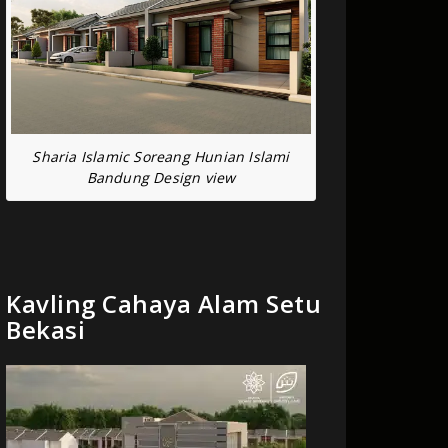
Sharia Islamic Soreang Hunian Islami
Bandung Design view
Kavling Cahaya Alam Setu
Bekasi