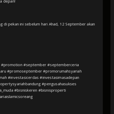
sa depan!
g di pekan ini sebelum hari Ahad, 12 September akan

 #promotion #september #septemberceria
aru #promoseptember #promorumahsyariah
umah #investasicerdas #investasimasadepan
ropertysyariahbandung #pengusahasukses
_muda #bisniskeren #bisnisproperti
ariaislamicsoreang