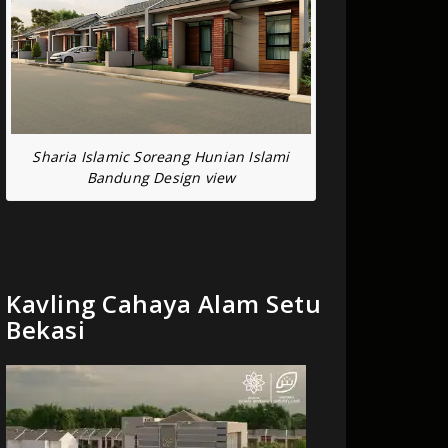
Sharia Islamic Soreang Hunian Islami
Bandung Design view
Kavling Cahaya Alam Setu
Bekasi