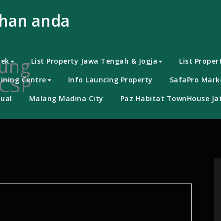
uhan anda
rung
bek
List Property Jawa Tengah & Jogja
List Proper
 CSP
ining Centre
Info Launcing Property
SafaPro Marke
ual
Malang Madina City
Paz Habitat TownHouse Jat