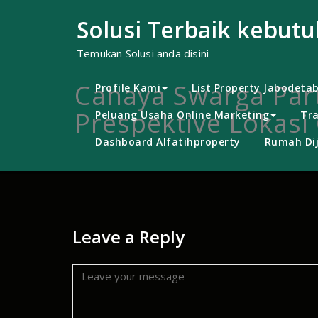
Skip
to
Solusi Terbaik kebut
content
Temukan Solusi anda disini
Cahaya Swarga Pa
Profile Kami
List Property Jabodeta
Prespektive Lokasi
Peluang Usaha Online Marketing
Tra
Dashboard Alfatihproperty
Rumah Dij
Leave a Reply