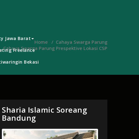
ty Jawa Barat
Home
/
Cahaya Swarga Parung
Cahaya Swarga Parung Prespektive Lokasi CSP
ting Freelance
iwaringin Bekasi
Sharia Islamic Soreang
Bandung