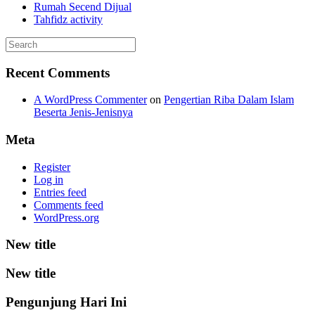
Rumah Secend Dijual
Tahfidz activity
Recent Comments
A WordPress Commenter
on
Pengertian Riba Dalam Islam
Beserta Jenis-Jenisnya
Meta
Register
Log in
Entries feed
Comments feed
WordPress.org
New title
New title
Pengunjung Hari Ini