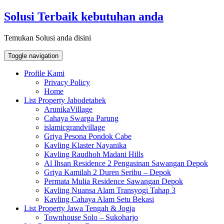
Skip
Solusi Terbaik kebutuhan anda
to
content
Temukan Solusi anda disini
Toggle navigation
Profile Kami
Privacy Policy
Home
List Property Jabodetabek
ArunikaVillage
Cahaya Swarga Parung
islamicgrandvillage
Griya Pesona Pondok Cabe
Kavling Klaster Nayanika
Kavling Raudhoh Madani Hills
Al Ihsan Residence 2 Pengasinan Sawangan Depok
Griya Kamilah 2 Duren Seribu – Depok
Permata Mulia Residence Sawangan Depok
Kavling Nuansa Alam Transyogi Tahap 3
Kavling Cahaya Alam Setu Bekasi
List Property Jawa Tengah & Jogja
Townhouse Solo – Sukoharjo