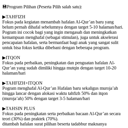
💾Program Pilihan (Peserta Pilih salah satu):
▶TAHFIZH
Fokus pada kegiatan menambah hafalan Al-Qur’an baru yang
belum pernah dihafal sebelumnya dengan target 5-10 halaman/hari.
Pogram ini cocok bagi yang ingin mengasah dan meningkatkan
kemampuan menghafal (sebagai stimulan), juga untuk akselerasi
pencapaian hafalan, serta bermanfaat bagi anak yang sangat sulit
untuk bisa fokus ketika dibebani dengan beberapa program.
▶ITQON
Fokus pada perbaikan, peningkatan dan penguatan hafalan Al-
Qur’an yang sudah dimiliki hingga mutqin dengan target 10-20
halaman/hari
▶TAHFIZH+ITQON
Pogram menghafal Al-Qur’an Hafalan baru sekaligus muroja’ah
hingga lancar dengan alokasi waktu tahfizh 50% dan itqon
(muroja’ah) 50% dengan target 3-5 halaman/hari
▶TAHSIN PLUS
Fokus pada peningkatan serta perbaikan bacaan Al-Qur’an secara
teori (30%) dan praktek (70%).
ditambah hafalan surat pilihan beserta tadabbur maknanya