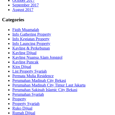
October 2017
September 2017
August 2017
Categories
Fiqih Muamalah
Info Gathering Property
Info Kegiatan Property
Info Launcing Property
Kavling & Perkebunan
Kavling Dijual
Kavling Nuansa Alam Jonggol
Kavling Puncak
Kios Dijual
List Property Syariah
Permata Mulia Residence
Perumahan Madinah City Bekasi
Perumahan Madinah City Timur Laut Jakarta
Perumahan Sakinah Islamic City Bekasi
Perumahan Syariah
Property
Property Syariah
Ruko Dijual
Rumah Dijual