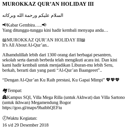
MUROKKAZ QUR’AN HOLIDAY III
السلام عليكم ورحمة الله وبركاته
📢Kabar Gembira…..📢
Yang ditunggu-tunggu kini hadir kembali menyapa anda…
📖MUROKKAZ QUR’AN HOLIDAY III📖
It’s All About Al-Qur’an..
Alhamdulillah lebih dari 1300 orang dari berbagai pesantren,
sekolah serta daerah berbeda telah mengikuti acara ini. Dan kini
kami hadir kembali untuk menjadikan Liburan-mu lebih Seru,
berkah, berarti dan yang pasti “Al-Qur’an Baangeeet”..
“Dengan Al-Qur’an Ku Raih prestasi, Ku Gapai Mimpi” 💖💖💖
🏘Tempat:
🏯Kampus SQI, Villa Mega Rilla (untuk Akhwat) dan Villa Sartono
(untuk ikhwan) Megamendung Bogor
https://goo.gl/maps/9haibhQEFiu
🕗Waktu Kegiatan:
16 s/d 29 Desember 2018