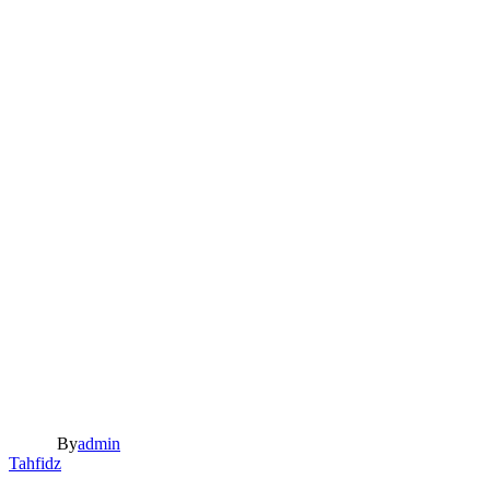
By
admin
Tahfidz