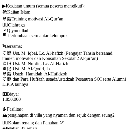
▶Kegiatan umum (semua peserta mengikuti):
📚Kajian Islam
👳🏻Training motivasi Al-Qur’an
🏊🏻Olahraga
🌌Qiyamullail
🏁 Perlombaan seru antar kelompok
🎙Bersama:
👳🏻 Ust. M. Iqbal, Lc. Al-hafizh (Pengajar Tahsin bersanad,
trainer, motivator dan Konsultan Sekolah2 Alqur’an)
👳🏻 Ust. M. Nurdin, Lc. Al-Hafizh
👳🏻 Ust. M. Al-Qodri, Lc.
👳🏻 Ustzh. Hamidah, Al-Hafidzoh
👳🏻 dan Para Huffazh ustadz/ustadzah Pesantren SQI serta Alumni
LIPIA lainnya
💵Biaya:
1.850.000
📝Fasilitas:
🏔penginapan di villa yang nyaman dan sejuk dengan saung2
🏊🏻Kolam renang dan Panahan 🏹
🍛Makan 3x sehari