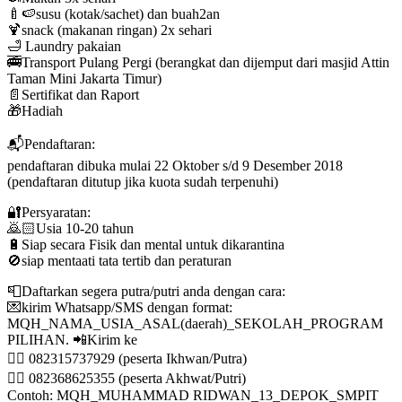
🍼🍉susu (kotak/sachet) dan buah2an
🍹snack (makanan ringan) 2x sehari
🛁 Laundry pakaian
🚎Transport Pulang Pergi (berangkat dan dijemput dari masjid Attin
Taman Mini Jakarta Timur)
📄Sertifikat dan Raport
🎁Hadiah
📬Pendaftaran:
pendaftaran dibuka mulai 22 Oktober s/d 9 Desember 2018
(pendaftaran ditutup jika kuota sudah terpenuhi)
🔐Persyaratan:
🙇🏻Usia 10-20 tahun
🔋Siap secara Fisik dan mental untuk dikarantina
🚫siap mentaati tata tertib dan peraturan
📮Daftarkan segera putra/putri anda dengan cara:
💌kirim Whatsapp/SMS dengan format:
MQH_NAMA_USIA_ASAL(daerah)_SEKOLAH_PROGRAM
PILIHAN. 📲Kirim ke
👉🏻 082315737929 (peserta Ikhwan/Putra)
👉🏻 082368625355 (peserta Akhwat/Putri)
Contoh: MQH_MUHAMMAD RIDWAN_13_DEPOK_SMPIT