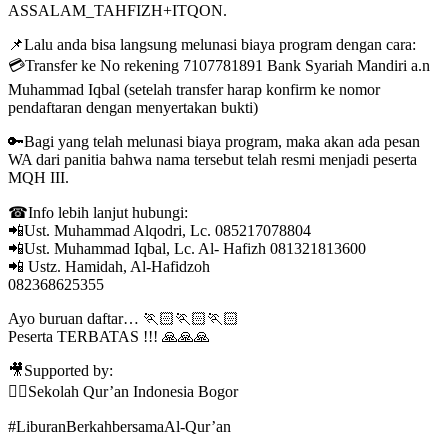
ASSALAM_TAHFIZH+ITQON.
📌Lalu anda bisa langsung melunasi biaya program dengan cara:
💳Transfer ke No rekening 7107781891 Bank Syariah Mandiri a.n
Muhammad Iqbal (setelah transfer harap konfirm ke nomor
pendaftaran dengan menyertakan bukti)
🔑Bagi yang telah melunasi biaya program, maka akan ada pesan
WA dari panitia bahwa nama tersebut telah resmi menjadi peserta
MQH III.
☎Info lebih lanjut hubungi:
📲Ust. Muhammad Alqodri, Lc. 085217078804
📲Ust. Muhammad Iqbal, Lc. Al- Hafizh 081321813600
📲 Ustz. Hamidah, Al-Hafidzoh
082368625355
Ayo buruan daftar… 🏃🏻🏃🏻🏃🏻
Peserta TERBATAS !!! 🙏🙏🙏
🎥Supported by:
👉🏻Sekolah Qur’an Indonesia Bogor
#LiburanBerkahbersamaAl-Qur’an