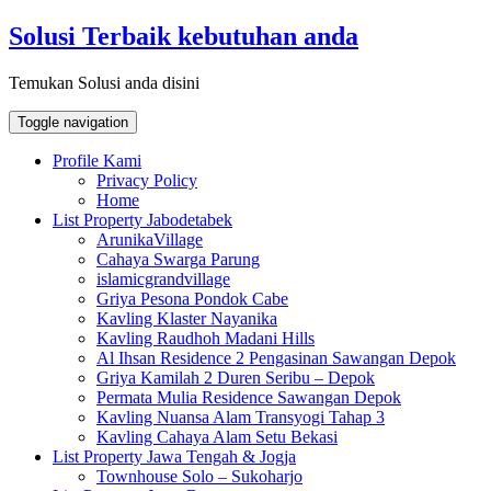
Skip
Solusi Terbaik kebutuhan anda
to
content
Temukan Solusi anda disini
Toggle navigation
Profile Kami
Privacy Policy
Home
List Property Jabodetabek
ArunikaVillage
Cahaya Swarga Parung
islamicgrandvillage
Griya Pesona Pondok Cabe
Kavling Klaster Nayanika
Kavling Raudhoh Madani Hills
Al Ihsan Residence 2 Pengasinan Sawangan Depok
Griya Kamilah 2 Duren Seribu – Depok
Permata Mulia Residence Sawangan Depok
Kavling Nuansa Alam Transyogi Tahap 3
Kavling Cahaya Alam Setu Bekasi
List Property Jawa Tengah & Jogja
Townhouse Solo – Sukoharjo