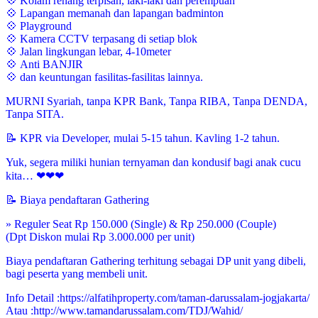
💠 Kolam renang terpisah, laki-laki dan perempuan
💠 Lapangan memanah dan lapangan badminton
💠 Playground
💠 Kamera CCTV terpasang di setiap blok
💠 Jalan lingkungan lebar, 4-10meter
💠 Anti BANJIR
💠 dan keuntungan fasilitas-fasilitas lainnya.
MURNI Syariah, tanpa KPR Bank, Tanpa RIBA, Tanpa DENDA,
Tanpa SITA.
📝 KPR via Developer, mulai 5-15 tahun. Kavling 1-2 tahun.
Yuk, segera miliki hunian ternyaman dan kondusif bagi anak cucu
kita… ❤❤❤
📝 Biaya pendaftaran Gathering
» Reguler Seat Rp 150.000 (Single) & Rp 250.000 (Couple)
(Dpt Diskon mulai Rp 3.000.000 per unit)
Biaya pendaftaran Gathering terhitung sebagai DP unit yang dibeli,
bagi peserta yang membeli unit.
Info Detail :https://alfatihproperty.com/taman-darussalam-jogjakarta/
Atau :http://www.tamandarussalam.com/TDJ/Wahid/