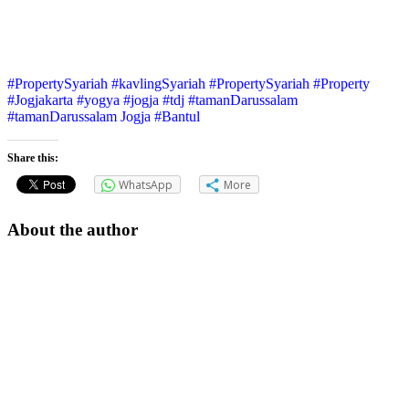
#PropertySyariah #kavlingSyariah #PropertySyariah #Property
#Jogjakarta #yogya #jogja #tdj #tamanDarussalam
#tamanDarussalam Jogja #Bantul
Share this:
WhatsApp
More
About the author