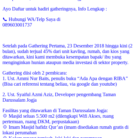
Ayo Daftar untuk hadiri gatheringnya, Info Lengkap :
📞 Hubungi WA/Telp Saya di
089603001737
Setelah pada Gathering Pertama, 23 Desember 2018 hingga kini (2
bulan), sudah terjual 45% dari unit kavling, rumah, dan kios yang
ditawarkan, kini kami membuka kesempatan bapak/ ibu yang
menginginkan hunian ataupun media investasi di sektor property.
Gathering diisi oleh 2 pembicara:
1. Ust. Ammi Nur Baits, penulis buku “Ada Apa dengan RIBA”
(Bisa cari referensi tentang beliau, via google dan youtube)
2. Ust. Syaiful Azmi Aziz, Developer pengembang Taman
Darussalam Jogja
Fasilitas yang ditawarkan di Taman Darussalam Jogja:
💠 Masjid seluas 5.500 m2 (dilengkapi Wifi Akses, ruang
pertemuan, ruang DKM, perpustakaan)
💠 Imam Masjid hafidz Qur’an (imam disediakan rumah gratis di
lokasi perumahan