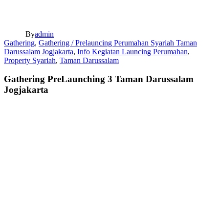
By
admin
Gathering
,
Gathering / Prelauncing Perumahan Syariah Taman
Darussalam Jogjakarta
,
Info Kegiatan Launcing Perumahan
,
Property Syariah
,
Taman Darussalam
Gathering PreLaunching 3 Taman Darussalam
Jogjakarta