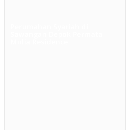
Perumahan Syariah di
Sawangan Depok Permata
Mulia Residence