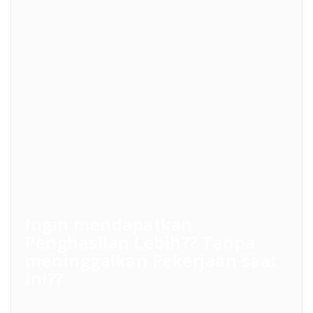
Ingin mendapatkan
Penghasilan Lebih?? Tanpa
meninggalkan Pekerjaan saat
ini??