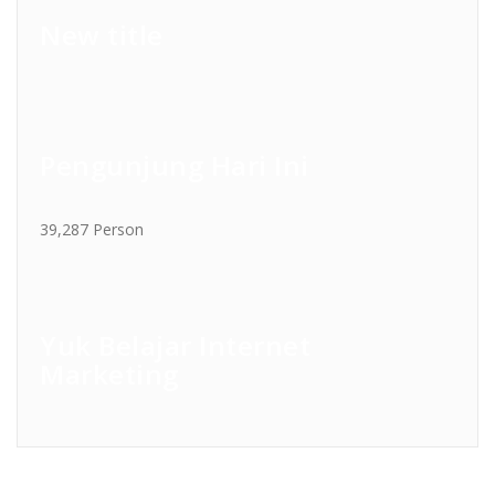
New title
Pengunjung Hari Ini
39,287 Person
Yuk Belajar Internet
Marketing