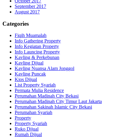
October 2017
September 2017
August 2017
Categories
Fiqih Muamalah
Info Gathering Property
Info Kegiatan Property
Info Launcing Property
Kavling & Perkebunan
Kavling Dijual
Kavling Nuansa Alam Jonggol
Kavling Puncak
Kios Dijual
List Property Syariah
Permata Mulia Residence
Perumahan Madinah City Bekasi
Perumahan Madinah City Timur Laut Jakarta
Perumahan Sakinah Islamic City Bekasi
Perumahan Syariah
Property
Property Syariah
Ruko Dijual
Rumah Dijual