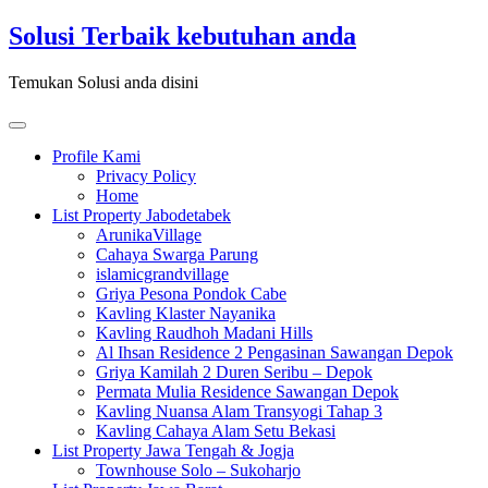
Skip
Solusi Terbaik kebutuhan anda
to
content
Temukan Solusi anda disini
Toggle
navigation
Profile Kami
Privacy Policy
Home
List Property Jabodetabek
ArunikaVillage
Cahaya Swarga Parung
islamicgrandvillage
Griya Pesona Pondok Cabe
Kavling Klaster Nayanika
Kavling Raudhoh Madani Hills
Al Ihsan Residence 2 Pengasinan Sawangan Depok
Griya Kamilah 2 Duren Seribu – Depok
Permata Mulia Residence Sawangan Depok
Kavling Nuansa Alam Transyogi Tahap 3
Kavling Cahaya Alam Setu Bekasi
List Property Jawa Tengah & Jogja
Townhouse Solo – Sukoharjo