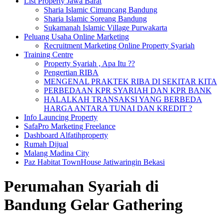
List Property Jawa Barat
Sharia Islamic Cimuncang Bandung
Sharia Islamic Soreang Bandung
Sukamanah Islamic Village Purwakarta
Peluang Usaha Online Marketing
Recruitment Marketing Online Property Syariah
Training Centre
Property Syariah , Apa Itu ??
Pengertian RIBA
MENGENAL PRAKTEK RIBA DI SEKITAR KITA
PERBEDAAN KPR SYARIAH DAN KPR BANK
HALALKAH TRANSAKSI YANG BERBEDA
HARGA ANTARA TUNAI DAN KREDIT ?
Info Launcing Property
SafaPro Marketing Freelance
Dashboard Alfatihproperty
Rumah Dijual
Malang Madina City
Paz Habitat TownHouse Jatiwaringin Bekasi
Perumahan Syariah di
Bandung Gelar Gathering